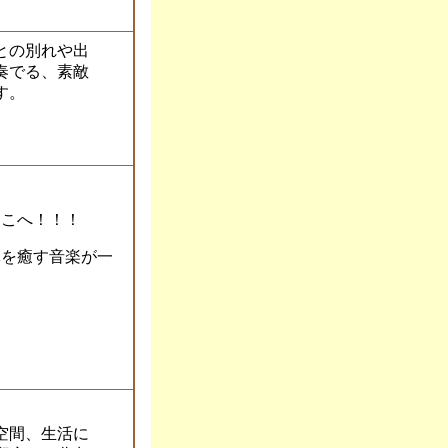
との別れや出
奏でる、素敵
す。
こへ！！！
癒す音楽が一
空間、生活に