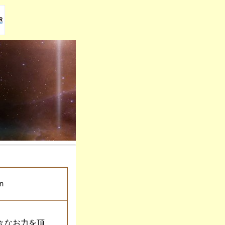
ｎ
々なお力を頂