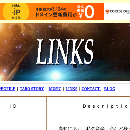
PROFILE
|
TARO STORY
|
MUSIC
|
LINKS
|
CONTACT
|
BLOG
ＩＤ
Ｄｅｓｃｒｉｐｔｉｏ
高知にあり、私の音楽、命など様