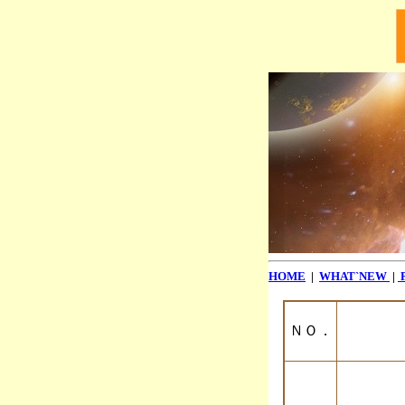
HOME
|
WHAT`NEW
|
ＮＯ．