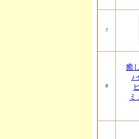
7
癒
♪
8
ミ