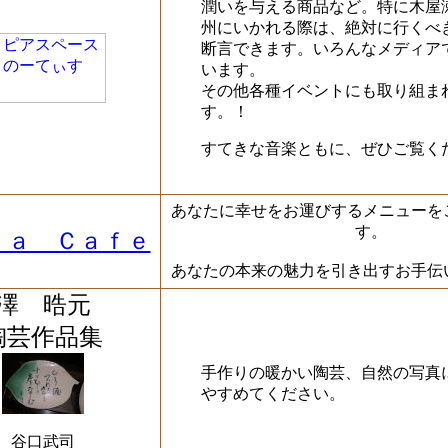
潤いを与える商品など。特に木屋
州にいかれる際は、絶対に行くべ
断言できます。いろんなメディア
います。
その他各種イベントにも取り組ま
す。！
すてきな音楽ともに、ぜひご覧く
あなたに幸せをお運びするメニューを
す。
ｎａ Ｃａｆｅ
あなたの本来の魅力を引き出すお手伝
澤 晧元
陶芸作品集
手作りの暖かい陶芸、自然の写真
やすめてください。
谷口武司