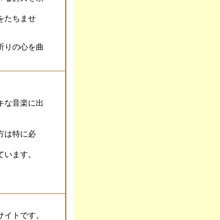
をたちませ
祈りの心を曲
。
キな音楽に出
方は特に必
ています。
サイトです。